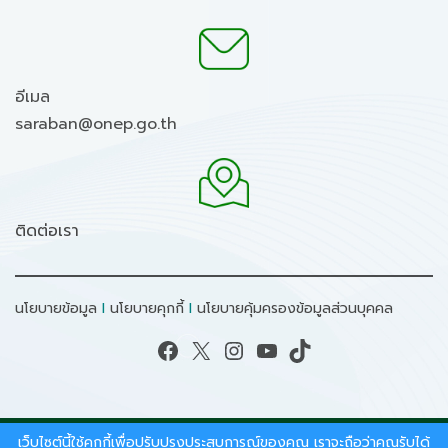
อีเมล
saraban@onep.go.th
ติดต่อเรา
นโยบายข้อมูล
I
นโยบายคุกกี้
I
นโยบายคุ้มครองข้อมูลส่วนบุคคล
Facebook
X
Instagram
YouTube
TikTok
เว็บไซต์นี้ใช้คุกกี้เพื่อปรับปรุงประสบการณ์ของคุณ เราจะถือว่าคุณรับได้
สงวนลิขสิทธิ์ © 2026 - สำนักงานนโยบายและแผน