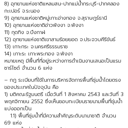
8) อุทยานแห่งชาติแหลมสน-ปากแม่น้ำกระบุรี-ปากคลอง
กะเปอร์ จ.ระนอง
9) อุทยานแห่งชาติหมู่เกาะอ่างทอง จ.สุราษฎร์ธานี
10) อุทยานแห่งชาติอ่าวพังงา จ.พังงา
11) กุดทิง จ.บึงกาฬ
12) อุทยานแห่งชาติเขาสามร้อยยอด จ.ประจวบคีรีขันธ์
13) เกาะกระ จ.นครศรีธรรมราช
14) เกาะระ เกาะพระทอง จ.พังงา
หมายเหตุ มีพื้นที่ที่อยู่ระหว่างการดำเนินงานเสนอเป็นแรม
ซาร์ไซต์ จำนวน 6 แห่ง
– กฎ ระเบียบที่ใช้ในการบริหารจัดการพื้นที่ชุ่มน้ำโดยตรง
ของประเทศในปัจจุบัน คือ
1) มติคณะรัฐมนตรี เมื่อวันที่ 1 สิงหาคม 2543 และวันที่ 3
พฤศจิกายน 2552 ซึ่งเห็นชอบทะเบียนรายนามพื้นที่ชุ่มน้ำ
แบ่งออกเป็น
1.1) พื้นที่ชุ่มน้ำที่มีความสำคัญระดับนานาชาติ จำนวน
69 แห่ง