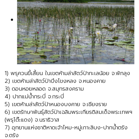
1) พรุควนขี้เสี้ยน ในเขตห้ามล่าสัตว์ป่าทะเลน้อย จ.พัทลุง
2) เขตห้ามล่าสัตว์ป่าบึงโขงหลง จ.หนองคาย
3) ดอนหอยหลอด จ.สมุทรสงคราม
4) ปากแม่น้ำกระบี่ จ.กระบี่
5) เขตห้ามล่าสัตว์ป่าหนองบงคาย จ.เชียงราย
6) เขตรักษาพันธุ์สัตว์ป่าเฉลิมพระเกียรติสมเด็จพระเทพฯ
(พรุโต๊ะแดง) จ.นราธิวาส
7) อุทยานแห่งชาติหาดเจ้าไหม-หมู่เกาะลิบง-ปากน้ำตรัง
จ.ตรัง