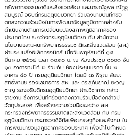
ทรัพยากรธรรมชาติและสิ่งแวดล้อม และนายณัฐพล ณัฏฐ
สมบูรณ์ อธิบดีกรมอุตุนิยมวิทยา ร่วมลงนามบันทึกข้อ
ตกลงความร่วมมือในการพัฒนาข้อมูลภูมิอากาศสำหรับ
ดำเนินงานด้านการเปลี่ยนแปลงสภาพภูมิอากาศของ
ประเทศไทย ระหว่างกรมอุตุนิยมวิทยา กับ สำนักงาน
นโยบายและแผนทรัพยากรธรรมชาติและสิ่งแวดล้อม (สผ.)
ผ่านระบบสื่ออิเล็กทรอนิกส์ เมื่อวันพฤหัสบดีที่ ๑๘
มีนาคม ๒๕๖๔ เวลา ๑๐.๓๐ น. ณ ห้องประชุม ๑๐๐๑ ชั้น
๑๐ อาคารทิปโก้ ๒ ร่วมกับ ห้องประชุมมรกต ชั้น ๒
อาคาร ๕๐ ปี กรมอุตุนิยมวิทยา โดยมี ดร.พิรุณ สัยยะ
สิทธิ์พานิช รองเลขาธิการ สผ. และ ดร.สุกันยาณี ยะวิญ
ชาญ รองอธิบดีกรมอุตุนิยมวิทยา ฝ่ายวิชาการ กล่าว
รายงาน ซึ่งการบันทึกข้อตกลงความร่วมมือดังกล่าวมี
วัตถุประสงค์ เพื่อสร้างความร่วมมือระหว่าง สผ.
กระทรวงทรัพยากรธรรมชาติและสิ่งแวดล้อม กับ กรม
อุตุนิยมวิทยา กระทรวงดิจิทัลเพื่อเศรษฐกิจและสังคม ใน
การพัฒนาข้อมูลภูมิอากาศของประเทศ เพื่อนำไปกำหนด