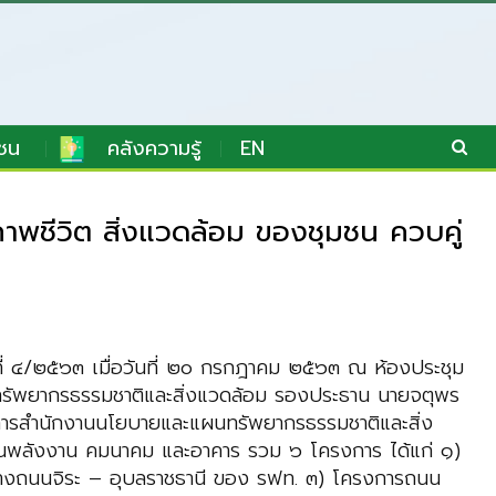
ชน
คลังความรู้
EN
พชีวิต สิ่งแวดล้อม ของชุมชน ควบคู่
ที่ ๔/๒๕๖๓ เมื่อวันที่ ๒๐ กรกฎาคม ๒๕๖๓ ณ ห้องประชุม
รัพยากรธรรมชาติและสิ่งแวดล้อม รองประธาน นายจตุพร
ธิการสำนักงานนโยบายและแผนทรัพยากรธรรมชาติและสิ่ง
รด้านพลังงาน คมนาคม และอาคาร รวม ๖ โครงการ ได้แก่ ๑)
ทางถนนจิระ – อุบลราชธานี ของ รฟท. ๓) โครงการถนน