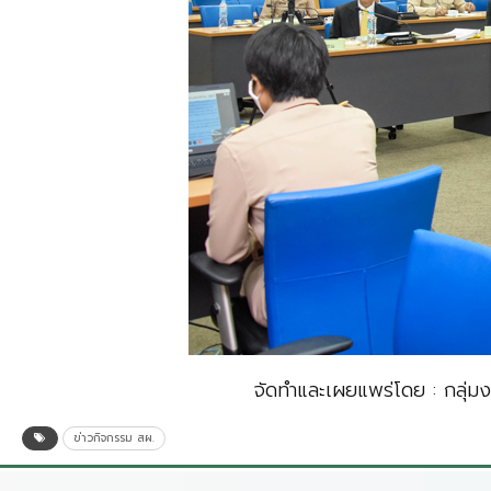
จัดทำและเผยแพร่โดย : กลุ่
ข่าวกิจกรรม สผ.