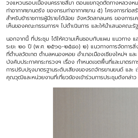
วงแหวนรอบเมืองนครราชสีมา ตอนแยกจุดตัดทางหลวงหม
ท่าอากาศยานตรัง ของกรมท่าอากาศยาน ๕) โครงการก่อสร้า
สำหรับข้าราชการผู้มีรายได้น้อย จังหวัดสกลนคร ของการเค
เห็นของคณะกรรมการฯ ไปดำเนินการ และให้นำเสนอคณะรัฐ
นอกจากนี้ ที่ประชุม ได้ให้ความเห็นชอบกับแผน แนวทาง แ
ระยะ ๒๐ ปี (พ.ศ. ๒๕๖๑-๒๕๘๐) ๒) แนวทางการจัดการสิ่ง
ที่ตำบลวัดเกต ตำบลหนองหอย อำเภอเมืองเชียงใหม่ฯ และ 
บังคับประกาศกระทรวงฯ เรื่อง กำหนดเขตพื้นที่และมาตรกา
การปรับปรุงมาตรฐานระดับเสียงของรถจักรยานยนต์ และ เร
คุณวุฒิและหน่วยงานที่เกี่ยวข้องเข้าร่วมการประชุมดังกล่าว