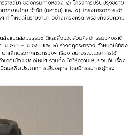
รราชสีมา ของกรมทางหลวง ๔) โครงการปรับปรุงขยาย
ากากาศยานไทย จำกัด (มหาชน) และ ๖) โครงการอาคารเช่า
รฯ ที่กำหนดในรายงานฯ อย่างเคร่งครัด พร้อมทั้งรับความ
านสิ่งแวดล้อมธรรมชาติและสิ่งแวดล้อมศิลปกรรมแห่งชาติ
พ.ศ. ๒๕๖๓ – ๒๕๘๐ และ ๓) ร่างกฎกระทรวง กำหนดให้ท้อง
 ยกเลิกประกาศกระทรวงฯ เรื่อง ขยายระยะเวลาการใช้
ภอเมืองเชียงใหม่ฯ รวมทั้ง ได้ให้ความเห็นชอบกับเรื่อง
นิดมลพิษประเภทการเลี้ยงสุกร โดยมีกรรมการผู้ทรง