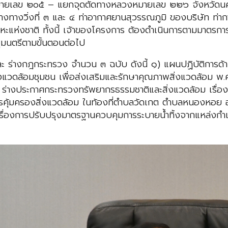
ายเลข ๒๐๕ – แยกจุดตัดทางหลวงหมายเลข ๒๒๖ จังหวัดนค
งทางวิ่งที่ ๓ และ ๔ ท่าอากาศยานสุวรรณภูมิ ของบริษัท ท่
หะแห่งชาติ ทั้งนี้ เจ้าของโครงการ ต้องดำเนินการตามมาตรกา
มนตรีตามขั้นตอนต่อไป
ละ ร่างกฎกระทรวง จำนวน ๓ ฉบับ ดังนี้ ๑) แผนปฏิบัติการด้
แวดล้อมชุมชน เพื่อส่งเสริมและรักษาคุณภาพสิ่งแวดล้อม 
ร่างประกาศกระทรวงทรัพยากรธรรมชาติและสิ่งแวดล้อม เรื่อง
รคุ้มครองสิ่งแวดล้อม ในท้องที่ตำบลวัดเกต ตำบลหนองหอย อำเ
ื่องการปรับปรุงมาตรฐานควบคุมการระบายน้ำทิ้งจากแหล่งกำเ