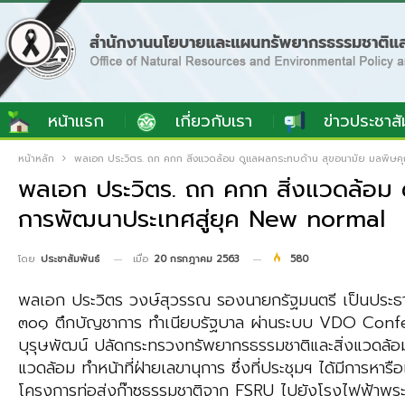
หน้าแรก
เกี่ยวกับเรา
ข่าวประชาสั
หน้าหลัก
พลเอก ประวิตร. ถก คกก สิ่งแวดล้อม ดูแลผลกระทบด้าน สุขอนามัย มลพิษคุ
พลเอก ประวิตร. ถก คกก สิ่งแวดล้อม 
การพัฒนาประเทศสู่ยุค New normal
เมื่อ
20 กรกฎาคม 2563
580
โดย
ประชาสัมพันธ์
พลเอก ประวิตร วงษ์สุวรรณ รองนายกรัฐมนตรี เป็นประธาน
๓๐๑ ตึกบัญชาการ ทำเนียบรัฐบาล ผ่านระบบ VDO Confer
บุรุษพัฒน์ ปลัดกระทรวงทรัพยากรธรรมชาติและสิ่งแวดล้อ
แวดล้อม ทำหน้าที่ฝ่ายเลขานุการ ซึ่งที่ประชุมฯ ได้มีกา
โครงการท่อส่งก๊าซธรรมชาติจาก FSRU ไปยังโรงไฟฟ้าพระ