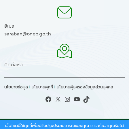
อีเมล
saraban@onep.go.th
ติดต่อเรา
นโยบายข้อมูล
I
นโยบายคุกกี้
I
นโยบายคุ้มครองข้อมูลส่วนบุคคล
Facebook
X
Instagram
YouTube
TikTok
เว็บไซต์นี้ใช้คุกกี้เพื่อปรับปรุงประสบการณ์ของคุณ เราจะถือว่าคุณรับได้
สงวนลิขสิทธิ์ © 2026 - สำนักงานนโยบายและแผน