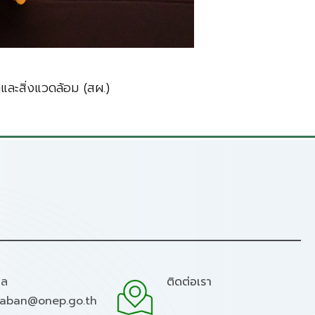
ละสิ่งแวดล้อม (สผ.)
มล
ติดต่อเรา
raban@onep.go.th