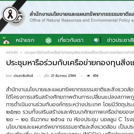
หน้าแรก
เกี่ยวกับเรา
ข่าวประชาสั
หน้าหลัก
ประชุมหารือร่วมกับเครือข่ายกองทุนสิ่งแวดล้อมเพื่อเตรียมความพร้อมการดำเ
ประชุมหารือร่วมกับเครือข่ายกองทุนสิ
เมื่อ
21 ธันวาคม 2564
454
โดย
ประชาสัมพันธ์
สำนักงานนโยบายและแผนทรัพยากรธรรมชาติและสิ่งแวดล้อม
ใต้โครงการเสริมสร้างศักยภาพด้านการเปลี่ยนแปลงสภาพภูม
การดำเนินงานร่วมกับองค์กรระหว่างประเทศ โดยมีวัตถุประ
๒๕๗๐ รวมทั้งเสริมสร้างและพัฒนาศักยภาพเครือข่ายของก
๒๐ – ๒๑ ธันวาคม ๒๕๖๔ ณ ห้องประชุม บอลลูม C โรงแรมเ
นโยบายและแผนทรัพยากรธรรมชาติและสิ่งแวดล้อม เป็นประธ