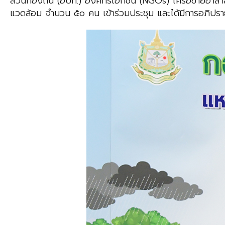
ส่วนท้องถิ่น (อปท.) องค์กรเอกชน (NGOs) เครือข่ายอาสาส
แวดล้อม จำนวน ๕๐ คน เข้าร่วมประชุม และได้มีการอภิปรา