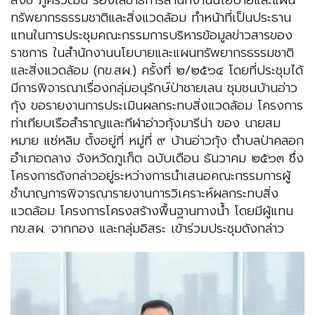
สังข์ ภู่ศิริวัฒน์ รองเลขาธิการสำนักงานนโยบายและแผน
ทรัพยากรธรรมชาติและสิ่งแวดล้อม ทำหน้าที่เป็นประธาน
แทนในการประชุมคณะกรรมการบริหารข้อมูลข่าวสารของ
ราชการ ในสำนักงานนโยบายและแผนทรัพยากรธรรมชาติ
และสิ่งแวดล้อม (กข.สผ.) ครั้งที่ ๒/๒๕๖๔ โดยที่ประชุมได้
มีการพิจารณาเรื่องกลุ่มอนุรักษ์ป่าชายเลน ชุมชนบ้านอ่าว
กุ้ง ขอรายงานการประเมินผลกระทบสิ่งแวดล้อม โครงการ
ท่าเทียบเรือสำราญและกีฬาอ่าวกุ้งมารีน่า ของ นายสม
หมาย แซ่หลิม ตั้งอยู่ที่ หมู่ที่ ๙ บ้านอ่าวกุ้ง ตำบลป่าคลอก
อำเภอถลาง จังหวัดภูเก็ต ฉบับเดือน ธันวาคม ๒๕๖๓ ซึ่ง
โครงการดังกล่าวอยู่ระหว่างการนำเสนอคณะกรรมการผู้
ชำนาญการพิจารณารายงานการวิเคราะห์ผลกระทบสิ่ง
แวดล้อม โครงการโครงสร้างพื้นฐานทางน้ำ โดยมีผู้แทน
กข.สผ. จากกอง และกลุ่มอิสระ เข้าร่วมประชุมดังกล่าว