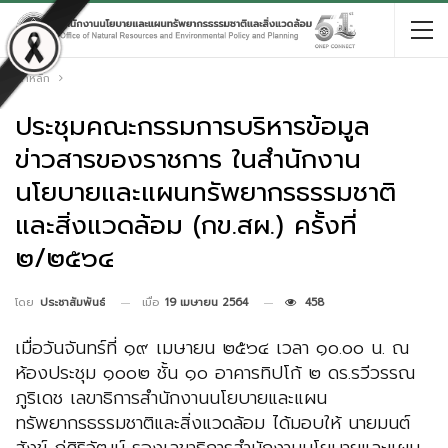
หน้าหลัก
ประชุมคณะกรรมการบริหารข้อมูล
ข่าวสารของราชการ ในสำนักงาน
นโยบายและแผนทรัพยากรธรรมชาติ
และสิ่งแวดล้อม (กข.สผ.) ครั้งที่
๒/๒๕๖๔
เมื่อ
19 เมษายน 2564
458
โดย
ประชาสัมพันธ์
เมื่อวันจันทร์ที่ ๑๙ เมษายน ๒๕๖๔ เวลา ๑๐.๐๐ น. ณ
ห้องประชุม ๑๐๐๒ ชั้น ๑๐ อาคารทิปโก้ ๒ ดร.รวีวรรณ
ภูริเดช เลขาธิการสำนักงานนโยบายและแผน
ทรัพยากรธรรมชาติและสิ่งแวดล้อม ได้มอบให้ นายมนต์