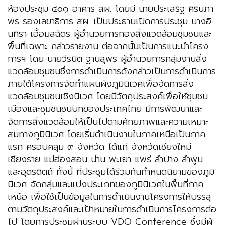
ห้องประชุม ๔๐๑ อาคาร สผ. โดยมี นายประเสริฐ ศิรินภา
พร รองเลขาธิการ สผ. เป็นประธานเปิดการประชุม นางอิ
นทิรา เอื้อมลฉัตร ผู้อำนวยการกองสิ่งแวดล้อมชุมชนและ
พื้นที่เฉพาะ กล่าวรายงาน ต่อจากนั้นเป็นการแนะนำโครง
การฯ โดย นายวีรนิต ฐานสุพร ผู้อำนวยการกลุ่มงานสิ่ง
แวดล้อมชุมชนซึ่งการดำเนินการดังกล่าวเป็นการดำเนินการ
ภายใต้โครงการจัดทำแผนผังภูมินิเวศเพื่อจัดการสิ่ง
แวดล้อมชุมชนเชิงนิเวศ โดยมีวัตถุประสงค์เพื่อให้ชุมชน
เมืองและชุมชนชนบทของประเทศไทย มีการพัฒนาและ
จัดการสิ่งแวดล้อมให้เป็นไปตามศักยภาพและความเหมาะ
สมทางภูมินิเวศ โดยเริ่มดำเนินงานในภาคเหนือเป็นภาค
แรก ครอบคลุม ๙ จังหวัด ได้แก่ จังหวัดเชียงใหม่
เชียงราย แม่ฮ่องสอน น่าน พะเยา แพร่ ลำปาง ลำพูน
และอุตรดิตถ์ ทั้งนี้ ที่ประชุมได้ร่วมกันกำหนดนิยามของภูมิ
นิเวศ จัดกลุ่มและแบ่งประเภทของภูมินิเวศในพื้นที่ภาค
เหนือ เพื่อใช้เป็นข้อมูลในการดำเนินงานโครงการให้บรรลุ
ตามวัตถุประสงค์และเป้าหมายในการดำเนินการโครงการต่อ
ไป โดยการประชุมผ่านระบบ VDO Conference ซึ่งมีผู้