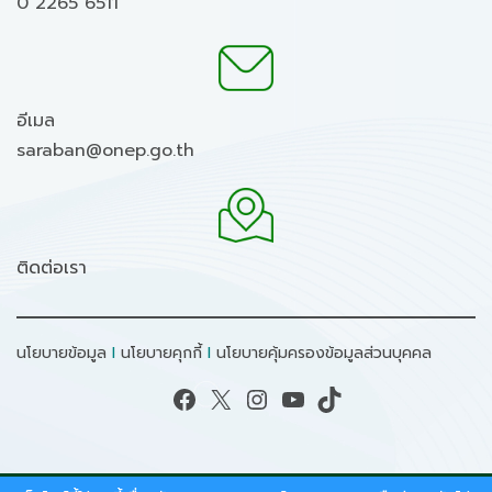
0 2265 6511
อีเมล
saraban@onep.go.th
ติดต่อเรา
นโยบายข้อมูล
I
นโยบายคุกกี้
I
นโยบายคุ้มครองข้อมูลส่วนบุคคล
Facebook
X
Instagram
YouTube
TikTok