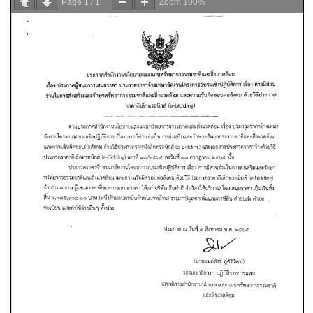
Page
1
/
1
Zoom
100%