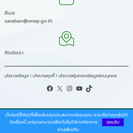
อีเมล
saraban@onep.go.th
ติดต่อเรา
นโยบายข้อมูล
I
นโยบายคุกกี้
I
นโยบายคุ้มครองข้อมูลส่วนบุคคล
Facebook
X
Instagram
YouTube
TikTok
เว็บไซต์นี้ใช้คุกกี้เพื่อปรับปรุงประสบการณ์ของคุณ เราจะถือว่าคุณรับได้
สงวนลิขสิทธิ์ © 2026 - สำนักงานนโยบายและแผน
กับเรื่องนี้ แต่คุณสามารถเลือกไม่รับได้หากต้องการ
ยอมรับ
ทรัพยากรธรรมชาติและสิ่งแวดล้อม.
อ่านเพิ่มเติม