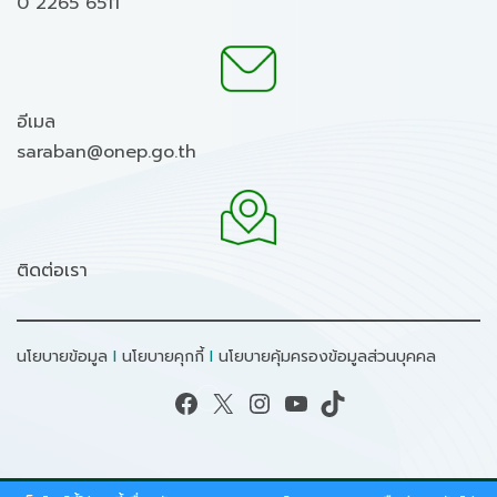
0 2265 6511
อีเมล
saraban@onep.go.th
ติดต่อเรา
นโยบายข้อมูล
I
นโยบายคุกกี้
I
นโยบายคุ้มครองข้อมูลส่วนบุคคล
Facebook
X
Instagram
YouTube
TikTok