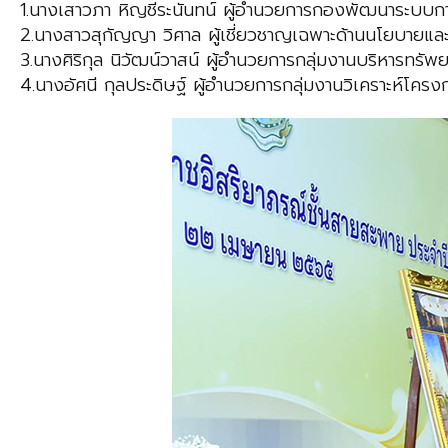
1.นางเสาวภา หิญชีระนันทน์ ผู้อำนวยการกองพัฒนาระบบกา
2.นางสาวสุกัญญา วิศาล ผู้เชี่ยวชาญเฉพาะด้านนโยบายแ
3.นางศิริกุล นิวัฒน์วาสน์ ผู้อำนวยการกลุ่มงานบริหารทรั
4.นางอัศนี กุลประดิษฐ์ ผู้อำนวยการกลุ่มงานวิเคราะห์โครง