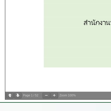
Page
1
/
52
Zoom
100%