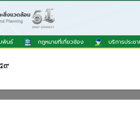
มพันธ์
กฎหมายที่เกี่ยวข้อง
บริการประชา
๕๕๙