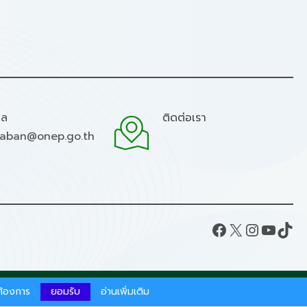
มล
ติดต่อเรา
raban@onep.go.th
Facebook
X
Instagram
YouTube
TikTok
ากต้องการ
ยอมรับ
อ่านเพิ่มเติม