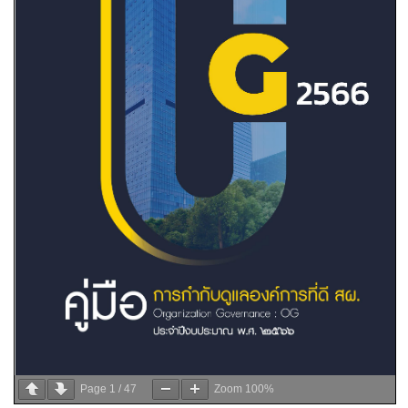
Page
1
/
47
Zoom
100%