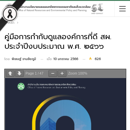
หน้าหลัก
คู่มือการกำกับดูแลองค์การที่ดี สผ.
ประจำปีงบประมาณ พ.ศ. ๒๕๖๖
เมื่อ
10 มกราคม 2566
626
โดย
พิเชษฐ์ จานชัยภูมิ
Page
1
/
47
Zoom
100%