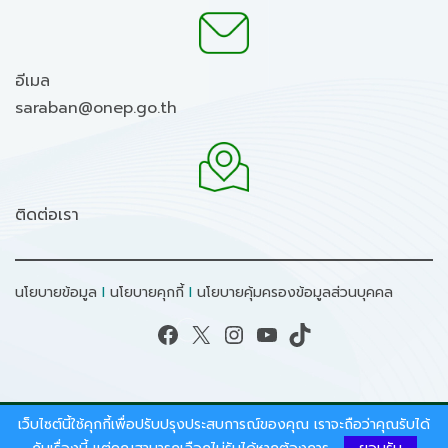
อีเมล
saraban@onep.go.th
ติดต่อเรา
นโยบายข้อมูล
I
นโยบายคุกกี้
I
นโยบายคุ้มครองข้อมูลส่วนบุคคล
Facebook
X
Instagram
YouTube
TikTok
เว็บไซต์นี้ใช้คุกกี้เพื่อปรับปรุงประสบการณ์ของคุณ เราจะถือว่าคุณรับได้
สงวนลิขสิทธิ์ © 2026 - สำนักงานนโยบายและแผน