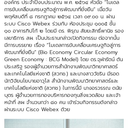
องค์กร ประจำปีงบประมาณ พ.ศ. ๒๕๖๔ หัวข้อ “โมเดล
การขับเคลื่อนเศรษฐกิจสู่การพัฒนาที่ยั่งยืน” เมื่อวัน
พฤหัสบดีที่ ๘ กรกฎาคม ๒๕๖๔ เวลา ๐๙.๐๐ น. ผ่าน
ระบบ Cisco Webex ร่วมกับ ห้องประชุม ๑๐๐๕ ชั้น
๑๐ อาคารทิปโก้ ๒ โดยมี ดร. พิรุณ สัยยะสิทธิ์พานิช รอง
เลขาธิการ สผ. เป็นประธานกล่าวเปิดกิจกรรม ต่อจากนั้น
มีการบรรยาย เรื่อง “โมเดลการขับเคลื่อนเศรษฐกิจสู่การ
พัฒนาที่ยั่งยืน” (Bio Economy Circular Economy
Green Economy : BCG Model) โดย ดร.จุฬารัตน์ ตัน
ประเสริฐ รองผู้อำนวยการสำนักงานพัฒนาวิทยาศาสตร์
และเทคโนโลยีแห่งชาติ (สวทช.) และนางสาววัชริน มีรอด
นักวิจัยนโยบายอาวุโส สำนักงานพัฒนาวิทยาศาสตร์และ
เทคโนโลยีแห่งชาติ (สวทช.) ในการนี้มี นางอรวรรณ ดนัย
บุตร ผู้อำนวยการกองบริหารกองทุนสิ่งแวดล้อม และเจ้า
หน้าที่ สผ จำนวนกว่า ๘๐ คน เข้าร่วมกิจกรรมดังกล่าว
ผ่านระบบ Cisco Webex ด้วย