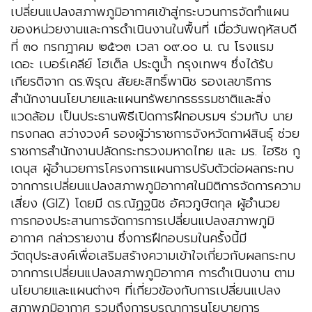
เปลี่ยนแปลงสภาพภูมิอากาศเข้าสู่กระบวนการจัดทำแผน
ของหน่วยงานและการดำเนินงานในพื้นที่ เมื่อวันพฤหัสบดี
ที่ ๓๐ กรกฎาคม ๒๕๖๓ เวลา ๐๙.๐๐ น. ณ โรงแรม
เดอะ เบอร์เคลีย์ โฮเต็ล ประตูน้ำ กรุงเทพฯ ซึ่งได้รับ
เกียรติจาก ดร.พิรุณ สัยยะสิทธิ์พานิช รองเลขาธิการ
สำนักงานนโยบายและแผนทรัพยากรธรรมชาติและสิ่ง
แวดล้อม เป็นประธานพิธีเปิดการฝึกอบรมฯ ร่วมกับ นาย
ทรงกลด สว่างวงศ์ รองผู้ว่าราชการจังหวัดกาฬสินธุ์ ช่วย
ราชการสำนักงานปลัดกระทรวงมหาดไทย และ มร. ไฮริช กู
เดนุส ผู้อำนวยการโครงการแผนการปรับตัวต่อผลกระทบ
จากการเปลี่ยนแปลงสภาพภูมิอากาศในมิติการจัดการความ
เสี่ยง (GIZ) โดยมี ดร.ณัฏฐนิช อัศวภูษิตกุล ผู้อำนวย
การกองประสานการจัดการการเปลี่ยนแปลงสภาพภูมิ
อากาศ กล่าวรายงาน ซึ่งการฝึกอบรมในครั้งนี้มี
วัตถุประสงค์เพื่อเสริมสร้างความเข้าใจเกี่ยวกับผลกระทบ
จากการเปลี่ยนแปลงสภาพภูมิอากาศ การดำเนินงาน ตาม
นโยบายและแผนต่างๆ ที่เกี่ยวข้องกับการเปลี่ยนแปลง
สภาพภูมิอากาศ รวมถึงการบูรณาการนโยบายการ