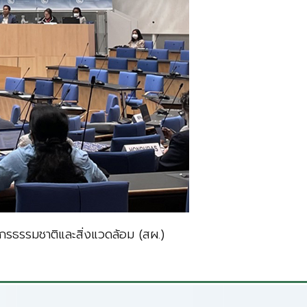
รธรรมชาติและสิ่งแวดล้อม (สผ.)