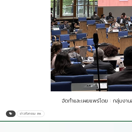
จัดทำและเผยแพร่โดย : กลุ่มงา
ข่าวกิจกรรม สผ.