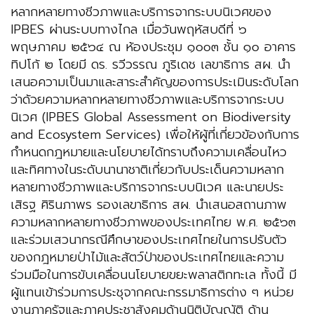
หลากหลายทางชีวภาพและบริการจากระบบนิเวศของ
IPBES ผ่านระบบทางไกล เมื่อวันพฤหัสบดีที่ ๖
พฤษภาคม ๒๕๖๔ ณ ห้องประชุม ๑๐๐๓ ชั้น ๑๐ อาคาร
ทิปโก้ ๒ โดยมี ดร. รวีวรรณ ภูริเดช เลขาธิการ สผ. นำ
เสนอความเป็นมาและสาระสำคัญของการประเมินระดับโลก
ว่าด้วยความหลากหลายทางชีวภาพและบริการจากระบบ
นิเวศ (IPBES Global Assessment on Biodiversity
and Ecosystem Services) เพื่อให้ผู้ที่เกี่ยวข้องกับการ
กำหนดกฎหมายและนโยบายได้ทราบถึงความเคลื่อนไหว
และทิศทางในระดับนานาชาติเกี่ยวกับประเด็นความหลาก
หลายทางชีวภาพและบริการจากระบบนิเวศ และนายประ
เสิรฐ ศิรินภาพร รองเลขาธิการ สผ. นำเสนอสถานภาพ
ความหลากหลายทางชีวภาพของประเทศไทย พ.ศ. ๒๕๖๓
และร่วมเสวนากรณีศึกษาของประเทศไทยในการปรับตัว
ของกฎหมายป่าไม้และสัตว์ป่าของประเทศไทยและความ
ร่วมมือในการขับเคลื่อนนโยบายขยะพลาสติกทะเล ทั้งนี้ มี
ผู้แทนเข้าร่วมการประชุจากคณะกรรมาธิการต่าง ๆ หน่วย
งานภาครัฐและภาคประชาสังคมด้านนิติบัญญัติ ด้าน