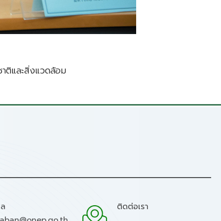
ติและสิ่งแวดล้อม
มล
ติดต่อเรา
raban@onep.go.th