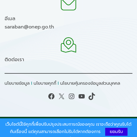
อีเมล
saraban@onep.go.th
ติดต่อเรา
นโยบายข้อมูล
I
นโยบายคุกกี้
I
นโยบายคุ้มครองข้อมูลส่วนบุคคล
Facebook
X
Instagram
YouTube
TikTok
เว็บไซต์นี้ใช้คุกกี้เพื่อปรับปรุงประสบการณ์ของคุณ เราจะถือว่าคุณรับได้
สงวนลิขสิทธิ์ © 2026 - สำนักงานนโยบายและแผน
ทรัพยากรธรรมชาติและสิ่งแวดล้อม.
กับเรื่องนี้ แต่คุณสามารถเลือกไม่รับได้หากต้องการ
ยอมรับ