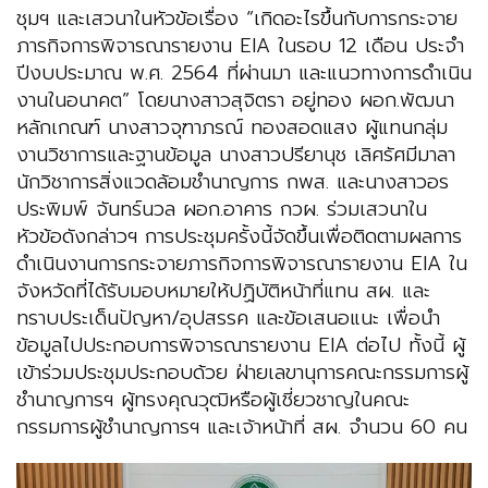
ชุมฯ และเสวนาในหัวข้อเรื่อง “เกิดอะไรขึ้นกับการกระจาย
ภารกิจการพิจารณารายงาน EIA ในรอบ 12 เดือน ประจำ
ปีงบประมาณ พ.ศ. 2564 ที่ผ่านมา และแนวทางการดำเนิน
งานในอนาคต” โดยนางสาวสุจิตรา อยู่ทอง ผอก.พัฒนา
หลักเกณฑ์ นางสาวจุฑาภรณ์ ทองสอดแสง ผู้แทนกลุ่ม
งานวิชาการและฐานข้อมูล นางสาวปรียานุช เลิศรัศมีมาลา
นักวิชาการสิ่งแวดล้อมชำนาญการ กพส. และนางสาวอร
ประพิมพ์ จันทร์นวล ผอก.อาคาร กวผ. ร่วมเสวนาใน
หัวข้อดังกล่าวฯ การประชุมครั้งนี้จัดขึ้นเพื่อติดตามผลการ
ดำเนินงานการกระจายภารกิจการพิจารณารายงาน EIA ใน
จังหวัดที่ได้รับมอบหมายให้ปฏิบัติหน้าที่แทน สผ. และ
ทราบประเด็นปัญหา/อุปสรรค และข้อเสนอแนะ เพื่อนำ
ข้อมูลไปประกอบการพิจารณารายงาน EIA ต่อไป ทั้งนี้ ผู้
เข้าร่วมประชุมประกอบด้วย ฝ่ายเลขานุการคณะกรรมการผู้
ชำนาญการฯ ผู้ทรงคุณวุฒิหรือผู้เชี่ยวชาญในคณะ
กรรมการผู้ชำนาญการฯ และเจ้าหน้าที่ สผ. จำนวน 60 คน