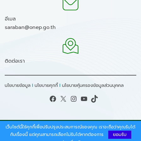
อีเมล
saraban@onep.go.th
ติดต่อเรา
นโยบายข้อมูล
I
นโยบายคุกกี้
I
นโยบายคุ้มครองข้อมูลส่วนบุคคล
Facebook
X
Instagram
YouTube
TikTok
เว็บไซต์นี้ใช้คุกกี้เพื่อปรับปรุงประสบการณ์ของคุณ เราจะถือว่าคุณรับได้
สงวนลิขสิทธิ์ © 2026 - สำนักงานนโยบายและแผน
กับเรื่องนี้ แต่คุณสามารถเลือกไม่รับได้หากต้องการ
ยอมรับ
ทรัพยากรธรรมชาติและสิ่งแวดล้อม.