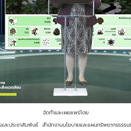
จัดทำและเผยแพร่โดย
รและประชาสัมพันธ์ สำนักงานนโยบายและแผนทรัพยากรธรรมชา