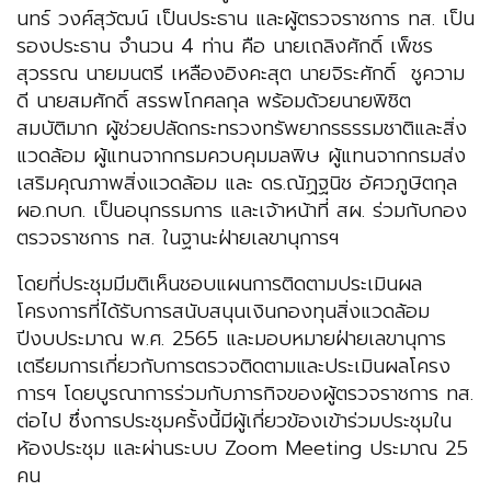
นทร์ วงศ์สุวัฒน์ เป็นประธาน และผู้ตรวจราชการ ทส. เป็น
รองประธาน จำนวน 4 ท่าน คือ นายเถลิงศักดิ์ เพ็ชร
สุวรรณ นายมนตรี เหลืองอิงคะสุต นายจิระศักดิ์ ชูความ
ดี นายสมศักดิ์ สรรพโกศลกุล พร้อมด้วยนายพิชิต
สมบัติมาก ผู้ช่วยปลัดกระทรวงทรัพยากรธรรมชาติและสิ่ง
แวดล้อม ผู้แทนจากกรมควบคุมมลพิษ ผู้แทนจากกรมส่ง
เสริมคุณภาพสิ่งแวดล้อม และ ดร.ณัฏฐนิช อัศวภูษิตกุล
ผอ.กบก. เป็นอนุกรรมการ และเจ้าหน้าที่ สผ. ร่วมกับกอง
ตรวจราชการ ทส. ในฐานะฝ่ายเลขานุการฯ
โดยที่ประชุมมีมติเห็นชอบแผนการติดตามประเมินผล
โครงการที่ได้รับการสนับสนุนเงินกองทุนสิ่งแวดล้อม
ปีงบประมาณ พ.ศ. 2565 และมอบหมายฝ่ายเลขานุการ
เตรียมการเกี่ยวกับการตรวจติดตามและประเมินผลโครง
การฯ โดยบูรณาการร่วมกับภารกิจของผู้ตรวจราชการ ทส.
ต่อไป ซึ่งการประชุมครั้งนี้มีผู้เกี่ยวข้องเข้าร่วมประชุมใน
ห้องประชุม และผ่านระบบ Zoom Meeting ประมาณ 25
คน