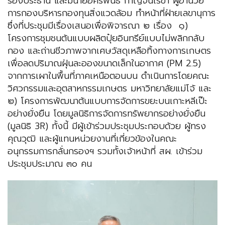
รองประธาน และมีนายอิศรพันธ์ กาญจนเรขา ผู้อำนวย
การกองบริหารกองทุนสิ่งแวดล้อม ทำหน้าที่ฝ่ายเลขานุการ
ซึ่งที่ประชุมมีเรื่องเสนอเพื่อพิจารณา ๒ เรื่อง ๑)
โครงการชุมชนต้นแบบผลิตปุ๋ยอินทรีย์แบบไม่พลิกกลับ
กอง และถ่านชีวภาพจากเศษวัสดุเหลือทิ้งทางการเกษตร
เพื่อลดปริมาณฝุ่นละอองขนาดเล็กในอากาศ (PM 2.5)
จากการเผาในพื้นที่ภาคเหนือตอนบน ดำเนินการโดยคณะ
วิศวกรรมและอุตสาหกรรมเกษตร มหาวิทยาลัยแม่โจ้ และ
๒) โครงการพัฒนาต้นแบบการจัดการขยะบนเกาะหลีเป๊ะ
อย่างยั่งยืน โดยมูลนิธิการจัดการทรัพยากรอย่างยั่งยืน
(มูลนิธิ 3R) ทั้งนี้ มีผู้เข้าร่วมประชุมประกอบด้วย ผู้ทรง
คุณวุฒิ และผู้แทนหน่วยงานที่เกี่ยวข้องในคณะ
อนุกรรมการกลั่นกรองฯ รวมทั้งเจ้าหน้าที่ สผ. เข้าร่วม
ประชุมประมาณ ๓๐ คน