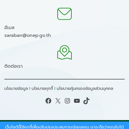
อีเมล
saraban@onep.go.th
ติดต่อเรา
นโยบายข้อมูล
I
นโยบายคุกกี้
I
นโยบายคุ้มครองข้อมูลส่วนบุคคล
Facebook
X
Instagram
YouTube
TikTok
เว็บไซต์นี้ใช้คุกกี้เพื่อปรับปรุงประสบการณ์ของคุณ เราจะถือว่าคุณรับได้
สงวนลิขสิทธิ์ © 2026 - สำนักงานนโยบายและแผน