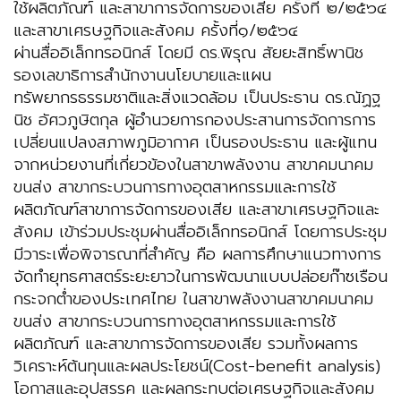
ใช้ผลิตภัณฑ์ และสาขาการจัดการของเสีย ครั้งที่ ๒/๒๕๖๔
และสาขาเศรษฐกิจและสังคม ครั้งที่๑/๒๕๖๔
ผ่านสื่ออิเล็กทรอนิกส์ โดยมี ดร.พิรุณ สัยยะสิทธิ์พานิช
รองเลขาธิการสำนักงานนโยบายและแผน
ทรัพยากรธรรมชาติและสิ่งแวดล้อม เป็นประธาน ดร.ณัฏฐ
นิช อัศวภูษิตกุล ผู้อำนวยการกองประสานการจัดการการ
เปลี่ยนแปลงสภาพภูมิอากาศ เป็นรองประธาน และผู้แทน
จากหน่วยงานที่เกี่ยวข้องในสาขาพลังงาน สาขาคมนาคม
ขนส่ง สาขากระบวนการทางอุตสาหกรรมและการใช้
ผลิตภัณฑ์สาขาการจัดการของเสีย และสาขาเศรษฐกิจและ
สังคม เข้าร่วมประชุมผ่านสื่ออิเล็กทรอนิกส์ โดยการประชุม
มีวาระเพื่อพิจารณาที่สำคัญ คือ ผลการศึกษาแนวทางการ
จัดทำยุทธศาสตร์ระยะยาวในการพัฒนาแบบปล่อยก๊าซเรือน
กระจกต่ำของประเทศไทย ในสาขาพลังงานสาขาคมนาคม
ขนส่ง สาขากระบวนการทางอุตสาหกรรมและการใช้
ผลิตภัณฑ์ และสาขาการจัดการของเสีย รวมทั้งผลการ
วิเคราะห์ต้นทุนและผลประโยชน์(Cost-benefit analysis)
โอกาสและอุปสรรค และผลกระทบต่อเศรษฐกิจและสังคม