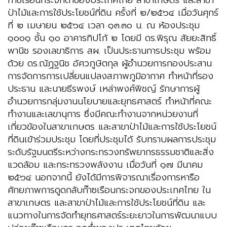
ก๊าซเรือนกระจกต่ำของประเทศไทย สาขาเกษตร และสาขา
ป่าไม้และการใช้ประโยชน์ที่ดิน ครั้งที่ ๒/๒๕๖๔ เมื่อวันศุกร์
ที่ ๒ เมษายน ๒๕๖๔ เวลา ๑๓.๓๐ น. ณ ห้องประชุม
๑๐๐๑ ชั้น ๑๐ อาคารทิปโก้ ๒ โดยมี ดร.พิรุณ สัยยะสิทธิ์
พานิช รองเลขาธิการ สผ. เป็นประธานการประชุม พร้อม
ด้วย ดร.ณัฏฐนิช อัศวภูษิตกุล ผู้อำนวยการกองประสาน
การจัดการการเปลี่ยนแปลงสภาพภูมิอากาศ ทำหน้าที่รอง
ประธาน และนายธีรพงษ์ เหล่าพงศ์พิชญ์ รักษาการผู้
อำนวยการกลุ่มงานนโยบายและยุทธศาสตร์ ทำหน้าที่คณะ
ทำงานและเลขานุการ ซึ่งมีคณะทำงานจากหน่วยงานที่
เกี่ยวข้องในสาขาเกษตร และสาขาป่าไม้และการใช้ประโยชน์
ที่ดินเข้าร่วมประชุม โดยที่ประชุมได้ รับทราบผลการประชุม
ระดับรัฐมนตรีระหว่างกระทรวงทรัพยากรธรรมชาติและสิ่ง
แวดล้อม และกระทรวงพลังงาน เมื่อวันที่ ๑๗ มีนาคม
๒๕๖๔ นอกจากนี้ ยังได้มีการพิจารณาเรื่องการหารือ
ศักยภาพการดูดกลับก๊าซเรือนกระจกของประเทศไทย ใน
สาขาเกษตร และสาขาป่าไม้และการใช้ประโยชน์ที่ดิน และ
แนวทางในการจัดทำยุทธศาสตร์ระยะยาวในการพัฒนาแบบ