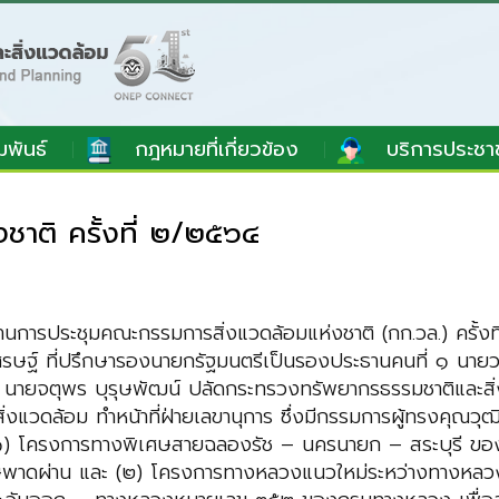
มพันธ์
กฎหมายที่เกี่ยวข้อง
บริการประชา
ชาติ ครั้งที่ ๒/๒๕๖๔
การประชุมคณะกรรมการสิ่งแวดล้อมแห่งชาติ (กก.วล.) ครั้งท
รษฐ์ ที่ปรึกษารองนายกรัฐมนตรีเป็นรองประธานคนที่ ๑ นายว
 นายจตุพร บุรุษพัฒน์ ปลัดกระทรวงทรัพยากรธรรมชาติและสิ่
ดล้อม ทำหน้าที่ฝ่ายเลขานุการ ซึ่งมีกรรมการผู้ทรงคุณวุฒิแล
๑) โครงการทางพิเศษสายฉลองรัช – นครนายก – สระบุรี ของก
พิเศษพาดผ่าน และ (๒) โครงการทางหลวงแนวใหม่ระหว่างทางห