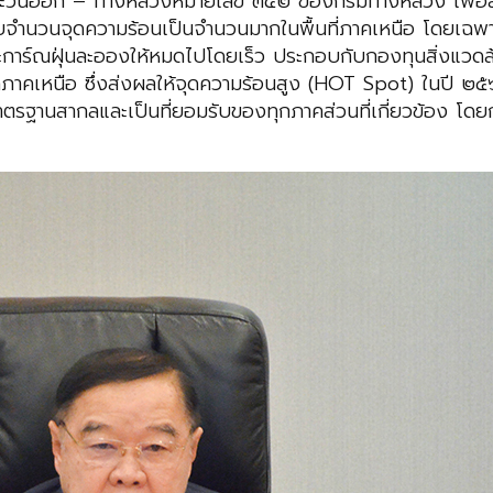
วันออก – ทางหลวงหมายเลข ๓๕๒ ของกรมทางหลวง เพื่อลดปั
วนจุดความร้อนเป็นจำนวนมากในพื้นที่ภาคเหนือ โดยเฉพาะในพื้
านะการ์ณฝุ่นละอองให้หมดไปโดยเร็ว ประกอบกับกองทุนสิ่งแว
วัดภาคเหนือ ซึ่งส่งผลให้จุดความร้อนสูง (HOT Spot) ในปี 
กมาตรฐานสากลและเป็นที่ยอมรับของทุกภาคส่วนที่เกี่ยวข้อง โ