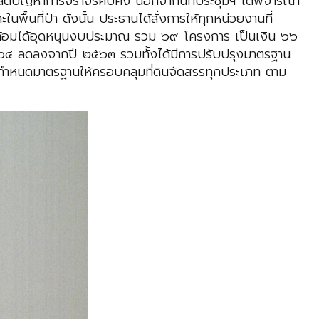
ญหาการจราจรคับคั่ง นอกจากนี้ที่ประชุมฯ ได้พิจารณา
นที่ป่า ดังนั้น ประธานได้สั่งการให้ทุกหน่วยงานที่
ดล้อมได้อุดหนุนงบประมาณ รวม ๖๙ โครงการ เป็นเงิน ๖๖
๒๕๖๔ ลดลงจากปี ๒๕๖๓ รวมทั้งได้มีการปรับปรุงมาตรฐาน
ดยกำหนดมาตรฐานให้ครอบคลุมที่ดินจัดสรรทุกประเภท ตาม