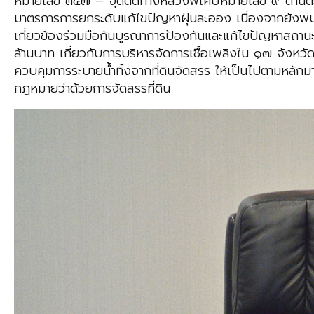
หมายเลข ๓๔๗ – จุดตัดทางหลวงพิเศษหมายเลข ๙ ด้านตะ
มาตรการการยกระดับแก้ไขปัญหาฝุ่นละออง เนื่องจากยังพบจำน
เกี่ยวข้องร่วมมือกันบูรณาการป้องกันและแก้ไขปัญหาสถ
ล้านบาท เกี่ยวกับการบริหารจัดการเชื้อเพลิงใน ๑๗ จังห
ควบคุมการระบายน้ำทิ้งจากที่ดินจัดสรร ให้เป็นไปตามหลั
กฎหมายว่าด้วยการจัดสรรที่ดิน