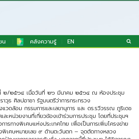
ชน
คลังความรู้
EN
ี่ ๒/๒๕๖๔ เมื่อวันที่ ๒๖ มีนาคม ๒๕๖๔ ณ ห้องประชุม
ราวุธ ศิลปอาชา รัฐมนตรีว่าการกระทรวง
งแวดล้อม กรรมการและเลขานุการ และ ดร.รวีวรรณ ภูริเดช
ะหน่วยงานที่เกี่ยวข้องเข้าร่วมการประชุม โดยที่ประชุมฯ
ารทางพิเศษแห่งประเทศไทย เพื่อเป็นการเพิ่มโครงข่าย
ลวงพิเศษหมายเลข ๙ ด้านตะวันตก – จุดตัดทางหลวง