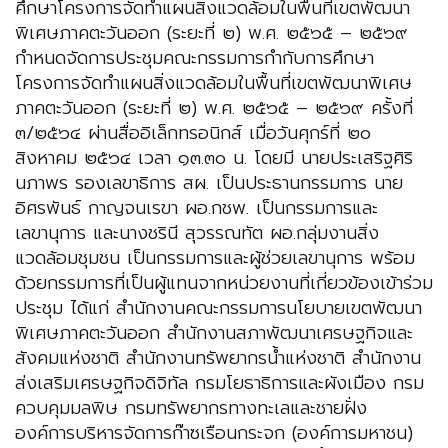
ศึกษาโครงการจัดทำแผนสิ่งแวดล้อมในพื้นที่เขตพัฒนา
พิเศษภาคตะวันออก (ระยะที่ ๒) พ.ศ. ๒๕๖๕ – ๒๕๖๙
กำหนดจัดการประชุมคณะกรรมการกำกับการศึกษา
โครงการจัดทำแผนสิ่งแวดล้อมในพื้นที่เขตพัฒนาพิเศษ
ภาคตะวันออก (ระยะที่ ๒) พ.ศ. ๒๕๖๕ – ๒๕๖๙ ครั้งที่
๓/๒๕๖๔ ผ่านสื่ออิเล็กทรอนิกส์ เมื่อวันศุกร์ที่ ๒๐
สิงหาคม ๒๕๖๔ เวลา ๑๓.๓๐ น. โดยมี นายประเสริฐศิริ
นภาพร รองเลขาธิการ สผ. เป็นประธานกรรมการ นาย
อิศรพันธ์ กาญจนเรขา ผอ.กชพ. เป็นกรรมการและ
เลขานุการ และนางชรินี สุวรรณทัต ผอ.กลุ่มงานสิ่ง
แวดล้อมชุมชน เป็นกรรมการและผู้ช่วยเลขานุการ พร้อม
ด้วยกรรมการที่เป็นผู้แทนจากหน่วยงานที่เกี่ยวข้องเข้าร่วม
ประชุม ได้แก่ สำนักงานคณะกรรมการนโยบายเขตพัฒนา
พิเศษภาคตะวันออก สำนักงานสภาพัฒนาเศรษฐกิจและ
สังคมแห่งชาติ สำนักงานทรัพยากรน้ำแห่งชาติ สำนักงาน
ส่งเสริมเศรษฐกิจดิจิทัล กรมโยธาธิการและผังเมือง กรม
ควบคุมมลพิษ กรมทรัพยากรทางทะเลและชายฝั่ง
องค์การบริหารจัดการก๊าซเรือนกระจก (องค์การมหาชน)