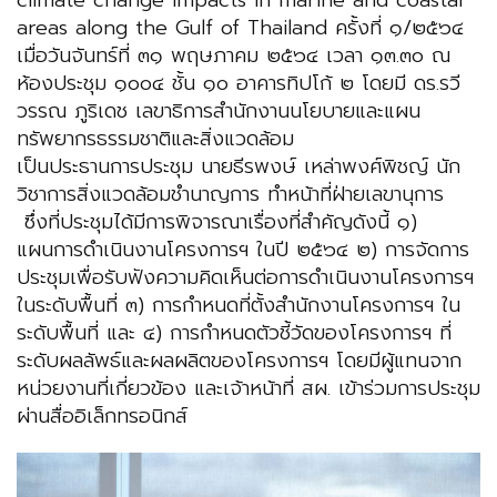
climate change impacts in marine and coastal
areas along the Gulf of Thailand ครั้งที่ ๑/๒๕๖๔
เมื่อวันจันทร์ที่ ๓๑ พฤษภาคม ๒๕๖๔ เวลา ๑๓.๓๐ ณ
ห้องประชุม ๑๐๐๔ ชั้น ๑๐ อาคารทิปโก้ ๒ โดยมี ดร.รวี
วรรณ ภูริเดช เลขาธิการสำนักงานนโยบายและแผน
ทรัพยากรธรรมชาติและสิ่งแวดล้อม
เป็นประธานการประชุม นายธีรพงษ์ เหล่าพงศ์พิชญ์ นัก
วิชาการสิ่งแวดล้อมชำนาญการ ทำหน้าที่ฝ่ายเลขานุการ
ซึ่งที่ประชุมได้มีการพิจารณาเรื่องที่สำคัญดังนี้ ๑)
แผนการดำเนินงานโครงการฯ ในปี ๒๕๖๔ ๒) การจัดการ
ประชุมเพื่อรับฟังความคิดเห็นต่อการดำเนินงานโครงการฯ
ในระดับพื้นที่ ๓) การกำหนดที่ตั้งสำนักงานโครงการฯ ใน
ระดับพื้นที่ และ ๔) การกำหนดตัวชี้วัดของโครงการฯ ที่
ระดับผลลัพธ์และผลผลิตของโครงการฯ โดยมีผู้แทนจาก
หน่วยงานที่เกี่ยวข้อง และเจ้าหน้าที่ สผ. เข้าร่วมการประชุม
ผ่านสื่ออิเล็กทรอนิกส์