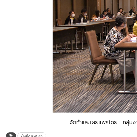
จัดทำและเผยแพร่โดย : กลุ่
ข่าวกิจกรรม สผ.