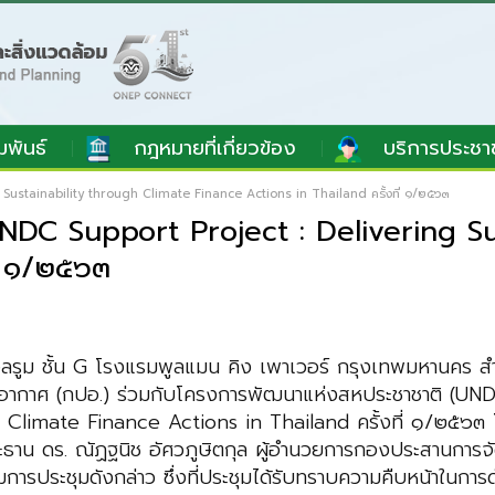
มพันธ์
กฎหมายที่เกี่ยวข้อง
บริการประชา
Sustainability through Climate Finance Actions in Thailand ครั้งที่ ๑/๒๕๖๓
DC Support Project : Delivering Su
ี่ ๑/๒๕๖๓
้ บอลรูม ชั้น G โรงแรมพูลแมน คิง เพาเวอร์ กรุงเทพมหานค
ิอากาศ (กปอ.) ร่วมกับโครงการพัฒนาแห่งสหประชาชาติ (U
Climate Finance Actions in Thailand ครั้งที่ ๑/๒๕๖๓ โด
าน ดร. ณัฏฐนิช อัศวภูษิตกุล ผู้อำนวยการกองประสานการจัด
่วมการประชุมดังกล่าว ซึ่งที่ประชุมได้รับทราบความคืบหน้าในก