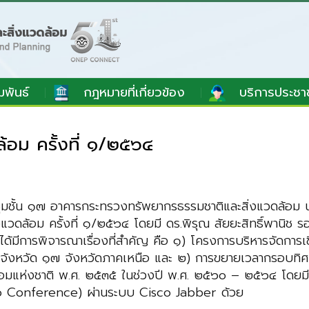
มพันธ์
กฎหมายที่เกี่ยวข้อง
บริการประชา
อม ครั้งที่ ๑/๒๕๖๔
ชุมชั้น ๑๗ อาคารกระทรวงทรัพยากรธรรมชาติและสิ่งแวดล้อม
แวดล้อม ครั้งที่ ๑/๒๕๖๔ โดยมี ดร.พิรุณ สัยยะสิทธิ์พานิ
มได้มีการพิจารณาเรื่องที่สำคัญ คือ ๑) โครงการบริหารจัดการเ
มจังหวัด ๑๗ จังหวัดภาคเหนือ และ ๒) การขยายเวลากรอบทิ
ล้อมแห่งชาติ พ.ศ. ๒๕๓๕ ในช่วงปี พ.ศ. ๒๕๖๐ – ๒๕๖๔ โดยม
ideo Conference) ผ่านระบบ Cisco Jabber ด้วย