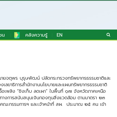
ชน
คลังความรู้
EN
 นายจตุพร บุรุษพัฒน์ ปลัดกระทรวงทรัพยากรธรรมชาติและ
ช รองเลขาธิการสำนักงานนโยบายและแผนทรัพยากรธรรมชาติ
ชื้อเพลิง “ชิงเก็บ ลดเผา” ในพื้นที่ ๑๗ จังหวัดภาคเหนือ
ศทางการสนับสนุนเงินกองทุนสิ่งแวดล้อม ตามมาตรา ๒๓
ีคณะกรรมการฯ และเจ้าหน้าที่ สผ. ประมาณ ๒๕ คน เข้า