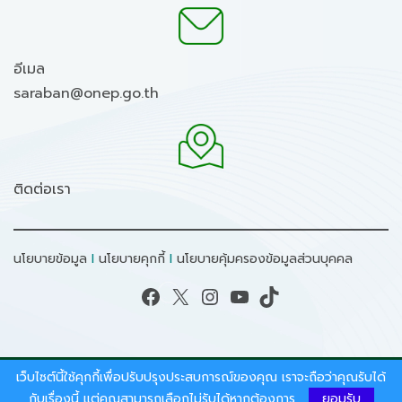
อีเมล
saraban@onep.go.th
ติดต่อเรา
นโยบายข้อมูล
I
นโยบายคุกกี้
I
นโยบายคุ้มครองข้อมูลส่วนบุคคล
Facebook
X
Instagram
YouTube
TikTok
เว็บไซต์นี้ใช้คุกกี้เพื่อปรับปรุงประสบการณ์ของคุณ เราจะถือว่าคุณรับได้
สงวนลิขสิทธิ์ © 2026 - สำนักงานนโยบายและแผน
กับเรื่องนี้ แต่คุณสามารถเลือกไม่รับได้หากต้องการ
ยอมรับ
ทรัพยากรธรรมชาติและสิ่งแวดล้อม.