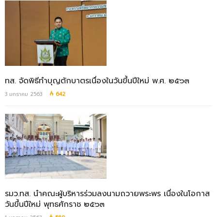
ทส. จัดพิธีทำบุญตักบาตรเนื่องในวันขึ้นปีใหม่ พ.ศ. ๒๕๖๓
3 มกราคม 2563
642
รมว.ทส. นำคณะผู้บริหารร่วมลงนามถวายพระพร เนื่องในโอกาส
วันขึ้นปีใหม่ พุทธศักราช ๒๕๖๓