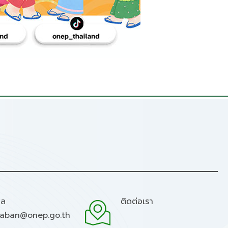
มล
ติดต่อเรา
raban@onep.go.th