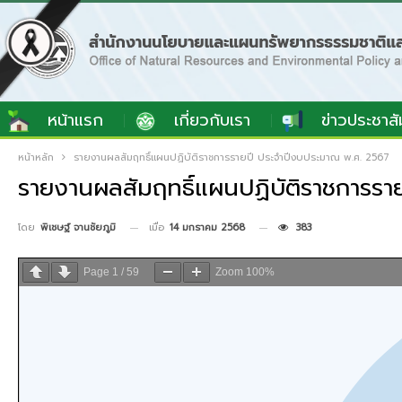
หน้าแรก
เกี่ยวกับเรา
ข่าวประชาสั
หน้าหลัก
รายงานผลสัมฤทธิ์แผนปฏิบัติราชการรายปี ประจำปีงบประมาณ พ.ศ. 2567
รายงานผลสัมฤทธิ์แผนปฏิบัติราชการร
เมื่อ
14 มกราคม 2568
383
โดย
พิเชษฐ์ จานชัยภูมิ
Page
1
/
59
Zoom
100%