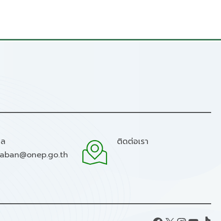
มล
ติดต่อเรา
raban@onep.go.th