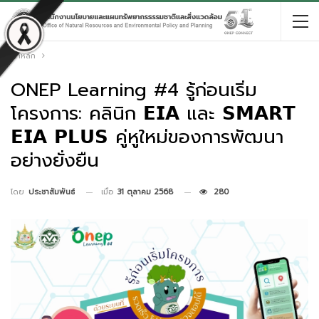
หน้าหลัก
ONEP Learning #4 รู้ก่อนเริ่ม
โครงการ: คลินิก 𝗘𝗜𝗔 และ 𝗦𝗠𝗔𝗥𝗧
𝗘𝗜𝗔 𝗣𝗟𝗨𝗦 คู่หูใหม่ของการพัฒนา
อย่างยั่งยืน
เมื่อ
31 ตุลาคม 2568
280
โดย
ประชาสัมพันธ์