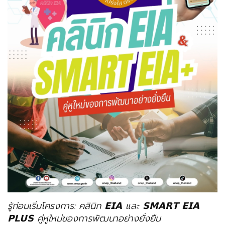
รู้ก่อนเริ่มโครงการ: คลินิก 𝗘𝗜𝗔 และ 𝗦𝗠𝗔𝗥𝗧 𝗘𝗜𝗔
𝗣𝗟𝗨𝗦 คู่หูใหม่ของการพัฒนาอย่างยั่งยืน