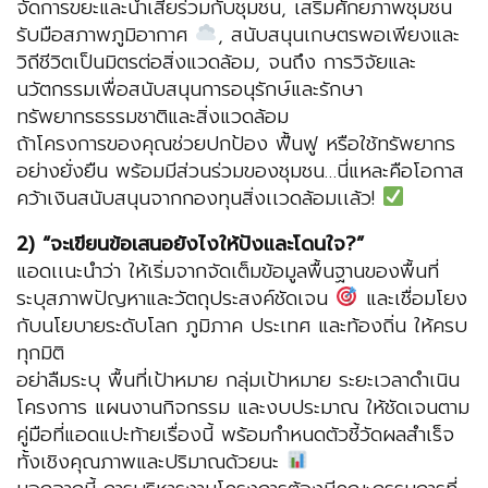
จัดการขยะและน้ำเสียร่วมกับชุมชน, เสริมศักยภาพชุมชน
รับมือสภาพภูมิอากาศ
, สนับสนุนเกษตรพอเพียงและ
วิถีชีวิตเป็นมิตรต่อสิ่งแวดล้อม, จนถึง การวิจัยและ
นวัตกรรมเพื่อสนับสนุนการอนุรักษ์และรักษา
ทรัพยากรธรรมชาติและสิ่งแวดล้อม
ถ้าโครงการของคุณช่วยปกป้อง ฟื้นฟู หรือใช้ทรัพยากร
อย่างยั่งยืน พร้อมมีส่วนร่วมของชุมชน…นี่แหละคือโอกาส
คว้าเงินสนับสนุนจากกองทุนสิ่งเเวดล้อมเเล้ว!
2) “จะเขียนข้อเสนอยังไงให้ปังและโดนใจ?”
แอดเเนะนำว่า ให้เริ่มจากจัดเต็มข้อมูลพื้นฐานของพื้นที่
ระบุสภาพปัญหาและวัตถุประสงค์ชัดเจน
และเชื่อมโยง
กับนโยบายระดับโลก ภูมิภาค ประเทศ และท้องถิ่น ให้ครบ
ทุกมิติ
อย่าลืมระบุ พื้นที่เป้าหมาย กลุ่มเป้าหมาย ระยะเวลาดำเนิน
โครงการ แผนงานกิจกรรม และงบประมาณ ให้ชัดเจนตาม
คู่มือที่แอดแปะท้ายเรื่องนี้ พร้อมกำหนดตัวชี้วัดผลสำเร็จ
ทั้งเชิงคุณภาพและปริมาณด้วยนะ