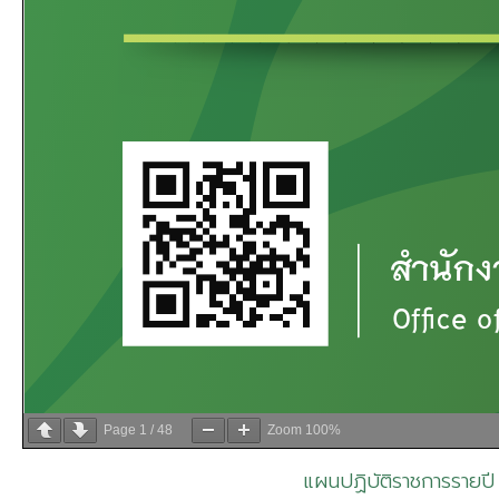
Page
1
/
48
Zoom
100%
แผนปฏิบัติราชการรายป