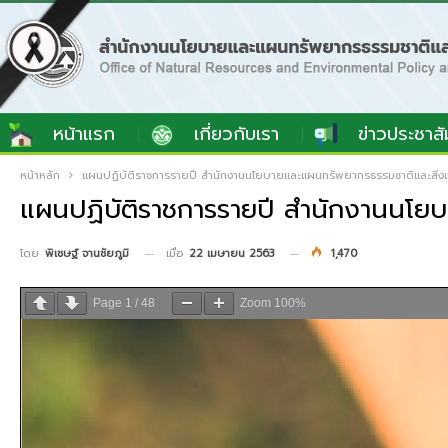
หน้าแรก
เกี่ยวกับเรา
ข่าวประชาสั
หน้าหลัก
แผนปฏิบัติราชการรายปี สำนักงานนโยบายและแผนทรัพยากรธรรมชาติและสิ่ง
แผนปฏิบัติราชการรายปี สำนักงานนโย
เมื่อ
22 เมษายน 2563
1,470
โดย
พิเชษฐ์ จานชัยภูมิ
Page
1
/
48
Zoom
100%