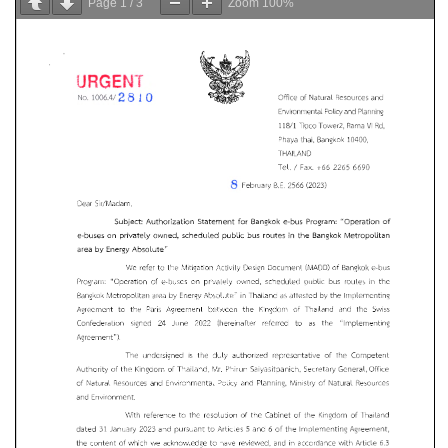
Page
1
/
3
Zoom
100%