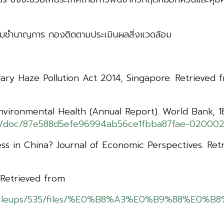
อมชำนาญการ กองติดตามประเมินผลสิ่งแวดล้อม
ary Haze Pollution Act 2014, Singapore. Retrieved
vironmental Health (Annual Report). World Bank, 
en/doc/87e588d5efe96994ab56ce1fbba87fae-020002
ress in China? Journal of Economic Perspectives. Re
. Retrieved from
portals/297/fileups/535/files/%E0%B8%A3