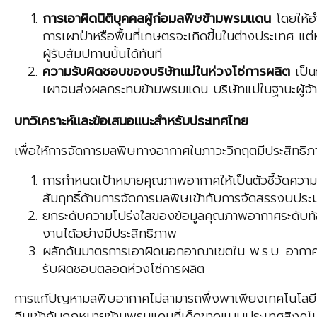
การเอาผิดนิติบุคคลผู้ก่อมลพิษข้ามพรมแดน
โดยให้อำ
การเผาป่าหรือพื้นที่เกษตรจะเกิดขี้นในต่างประเทศ แ
ผู้รับสัมปทานนั้นได้ทันที
ความรับผิดชอบของบริษัทแม่ในห่วงโซ่การผลิต
เป็น
เผาจนส่งผลกระทบข้ามพรมแดน บริษัทแม่ในฐานะผู้จ้าง
บทวิเคราะห์และข้อเสนอแนะสำหรับประเทศไทย
เพื่อให้การจัดการมลพิษทางอากาศในภาวะวิกฤตมีประสิทธิภ
การกำหนดเป้าหมายคุณภาพอากาศให้เป็นตัวชี้วัดความส
สัมฤทธิ์ด้านการจัดการมลพิษเข้ากับการจัดสรรงบป
ยกระดับความโปร่งใสของข้อมูลคุณภาพอากาศระดับท้องถ
งานได้อย่างมีประสิทธิภาพ
ผลักดันมาตรการเอาผิดนอกอาณาเขตใน พ.ร.บ. อากาศสะ
รับผิดชอบตลอดห่วงโซ่การผลิต
การแก้ปัญหามลพิษอากาศไม่สามารถพึ่งพาเพียงเทคโนโลยี 
จีนเข้ากับกฎหมายข้ามพรมแดนที่เด็ดขาดแบบประเทศสิงคโปร