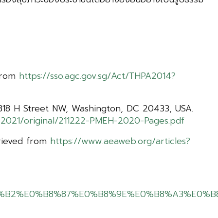
 from
https://sso.agc.gov.sg/Act/THPA2014?
1818 H Street NW, Washington, DC 20433, USA.
2021/original/211222-PMEH-2020-Pages.pdf
trieved from
https://www.aeaweb.org/articles?
%E0%B9%88%E0%B8%B2%E0%B8%87%E0%B8%9E%E0