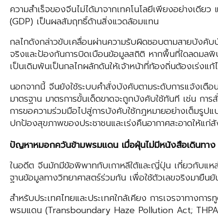
ความสำเร็จของจีนไม่ได้มาจากเทคโนโลยีเพียงอย่างเดียว แ
(GDP) เป็นผลสัมฤทธิ์ด้านสิ่งแวดล้อมแทน
กลไกดังกล่าวขับเคลื่อนผ่านความรับผิดชอบตามสายบังคับบ
จริงและป้องกันการบิดเบือนข้อมูลสถิติ หากพื้นที่ใดลดมลพิ
เป็นเดิมพันเป็นกลไกผลักดันให้เจ้าหน้าที่ท้องถิ่นต้องเร่ง
นอกจากนี้ จีนยังใช้ระบบคำสั่งบังคับตามระดับการแจ้งเ
มาตรฐาน มาตรการขั้นเด็ดขาดจะถูกบังคับใช้ทันที เช่น การส
การขอความร่วมมือไปสู่การบังคับใช้กฎหมายอย่างเต็มรูปแบบ 
ปกป้องสุขภาพของประชาชนและเร่งคืนอากาศสะอาดให้แก่ส
ปัญหาหมอกควันข้ามพรมแดน เมื่อฝุ่นไม่มีหนังสือเดินทาง
ในอดีต จีนมักมีข้อพิพาทกับเกาหลีใต้และญี่ปุ่น เกี่ยวกั
ฐานข้อมูลทางวิทยาศาสตร์ร่วมกัน เพื่อใช้ตัวเลขจริงมายืนย
สำหรับประเทศไทยและประเทศใกล้เคียง การเจรจาทางการทูต
พรมแดน (Transboundary Haze Pollution Act; THPA) ของ