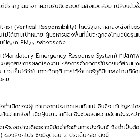
ต่มีรากฐานมาจากความรับผิดชอบด้านสิ่งแวดล้อม เปลี่ยนตัวชี
ัญชา (Vertical Responsibility) โดยรัฐบาลกลางจะส่งทีมตรว
ษไม่ได้ตามเป้าหมาย ผู้บริหารของพื้นที่นั้นจะถูกลงโทษวินัยร
แก้ไขปัญหา PM
อย่างจริงจัง
2.5
ตือน (Mandatory Emergency Response System) ที่มีสภาพบั
ั่งหยุดสายการผลิตโรงงาน หรือการจำกัดการใช้รถยนต์ส่วนบุคคลตา
จะเห็นได้ว่าในภาวะวิกฤติ การใช้อำนาจรัฐที่มีบทลงโทษที่ชัดเจ
ังคม
บแหล่งกำเนิดของฝุ่นว่ามาจากประเทศไหนกันแน่ จีนจึงแก้ปัญห
ันกันว่าแหล่งกำเนิดฝุ่นมาจากที่ใด ซึ่งช่วยลดความขัดแย้งระหว
เพียงอย่างเดียวอาจมีข้อจำกัดด้านการบังคับใช้ จึงจำเป็นต
สิงคโปร์ ซึ่งมีจุดเด่น 2 ประเด็นหลัด ดังนี้