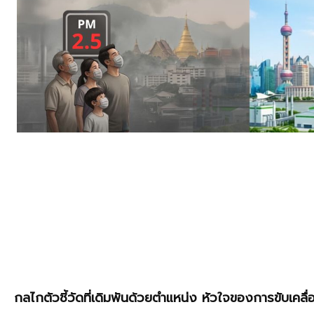
กลไกตัวชี้วัดที่เดิมพันด้วยตำแหน่ง หัวใจของการขับเคล