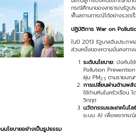
มือไปสู่การบังคับใช้เกณฑ์ม
กรณีศึกษาของสาธารณรัฐประ
ฟื้นสถานการณ์ได้อย่างรวดเร็ว
ปฏิบัติการ
War on Pollutio
ในปี 2013 รัฐบาลจีนประกาศ
ส่วนหนึ่งของความมั่นคงทางส
ระดับนโยบาย:
บังคับใช
Pollution Preventio
ฝุ่น PM
ตามรายมณฑล 
2.5
การเปลี่ยนผ่านด้านพลั
ใช้ถ่านหินในครัวเรือน 
วิกฤต
นวัตกรรมและเทคโนโลยี
ระบบ AI เพื่อพยากรณ์แล
ื่อนนโยบายอย่างเป็นรูปธรรม