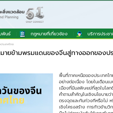
มพันธ์
กฎหมายที่เกี่ยวข้อง
บริการประชา
งประเทศไทย
มายข้ามพรมแดนของจีนสู่ทางออกของป
พื้นที่ภาคเหนือของประเทศไทย
อย่างต่อเนื่อง โดยในเดือนเ
เมืองที่มีมลพิษแย่ที่สุดในโลก
คำถามสำคัญในเชิงนโยบายว่า ม
ตรงจุดและทันท่วงทีหรือไม่ ห
เชิงโครงสร้าง การก้าวข้ามว