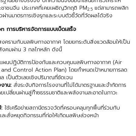
าตรฐานอย่างจริงจัง บทความนี้จึงขอนำเสนอการวิเคราะห์
ชาชนจีน ประเทศที่เคยเผชิญวิกฤติ PM
แต่สามารถพลิก
2.5
ผ่านมาตรการเชิงรุกและระบบตัวชี้วัดที่วัดผลได้จริง
n การบริหารจัดการแบบเบ็ดเสร็จ
สงครามกับมลพิษทางอากาศ โดยยกระดับสิ่งแวดล้อมให้เป็น
ังคมผ่าน 3 กลไกหลัก ดังนี้
้แผนปฏิบัติการป้องกันและควบคุมมลพิษทางอากาศ (Air
n and Control Action Plan) โดยกำหนดเป้าหมายการลด
เป็นตัวเลขเชิงปริมาณที่ชัดเจน
งงาน:
สั่งระงับกิจการโรงงานที่ไม่ได้มาตรฐานและจำกัดการ
โดยเปลี่ยนผ่านสู่ก๊าซธรรมชาติและพลังงานสะอาดในภาวะ
:
ใช้เครือข่ายสถานีตรวจวัดที่ครอบคลุมทุกพื้นที่ร่วมกับ
ะสั่งหยุดกิจกรรมที่ก่อให้เกิดมลพิษล่วงหน้า