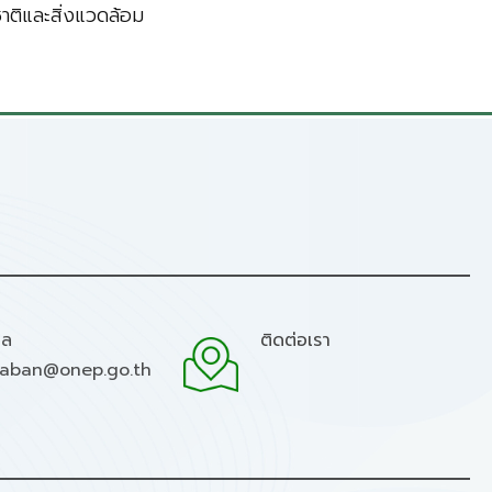
ติและสิ่งแวดล้อม
มล
ติดต่อเรา
raban@onep.go.th