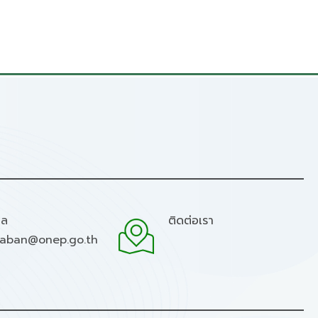
มล
ติดต่อเรา
raban@onep.go.th