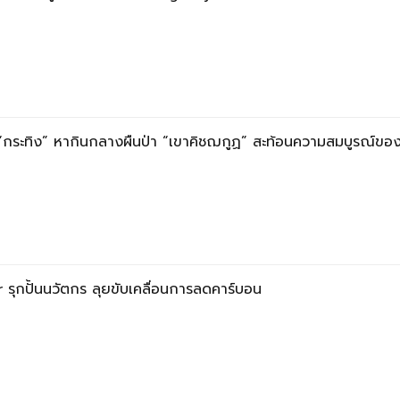
กระทิง” หากินกลางผืนป่า “เขาคิชฌกูฏ” สะท้อนความสมบูรณ์ของ
ุกปั้นนวัตกร ลุยขับเคลื่อนการลดคาร์บอน