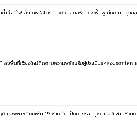
น้ำบึงสีไฟ สั่ง คพ.ใช้โดรนล่าต้นตอมลพิษ เร่งฟื้นฟู คืนความอุดม
ลงพื้นที่เชียงใหม่ติดตามความพร้อมรับผู้ประเมินแหล่งมรดกโลก ย้ำด
ฤติขยะพลาสติกทะลัก 19 ล้านตัน เป็นทางรอดมูลค่า 4.5 ล้านล้านด