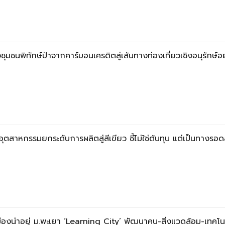
ชนพิทักษ์ป่าจากคาร์บอนเครดิตสู่เส้นทางท่องเที่ยวเชิงอนุรักษ์อย
ตสาหกรรมยกระดับการผลิตสู่สีเขียว ชี้ไม่ใช่ต้นทุน แต่เป็นทางรอ
องน่าอยู่ ม.พะเยา ‘Learning City’ พัฒนาคน-สิ่งแวดล้อม-เทคโน