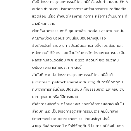
ทั้งนี้ โครงการอุตสาหกรรมปิโตรเคมีที่ต้องจัดทำรายงาน EHIA
จะต้องเข้าข่ายตามประกาศกระทรวงทรัพยากรธรรมชาติและสิ่ง
แวดล้อม เรื่อง กำหนดโครงการ กิจการ หรือการดำเนินการ ที่
อาจมีผลกระทบ
ต่อทรัพยากรธรรมชาติ คุณภาพสิ่งแวดล้อม สุขภาพ อนามัย
คุณภาพชีวิต ของประชาชนในชุมชนอย่างรุนแรง
ซึ่งต้องจัดทำรายงานการประเมินผลกระทบสิ่งแวดล้อม และ
หลักเกณฑ์ วิธีการ และเงื่อนไขในการจัดทำรายงานการประเมิน
ผลกระทบสิ่งแวดล้อม พ.ศ. ๒๕๖๖ ลงวันที่ ๒๐ ธันวาคม
๒๕๖๖ เอกสารท้ายประกาศ ดังนี้
ลำดับที่ ๔.๑ เป็นโครงการอุตสาหกรรมปิโตรเคมีขั้นต้น
(upstream petrochemical industry) ที่มีการใช้วัตถุดิบ
ที่มาจากการกลั่นน้ำมันปิโตรเลียม ก๊าซธรรมชาติ และคอนเดน
เสท ทุกขนาดหรือที่มีการขยาย
กำลังการผลิตตั้งแต่ร้อยละ ๓๕ ของกำลังการผลิตเดิมขึ้นไป
ลำดับที่ ๔.๒ เป็นโครงการอุตสาหกรรมปิโตรเคมีขั้นกลาง
(intermediate petrochemical industry) ดังนี้
๔.๒.๑ ที่ผลิตสารเคมี หรือใช้วัตถุดิบที่เป็นสารเคมีซึ่งเป็นสาร