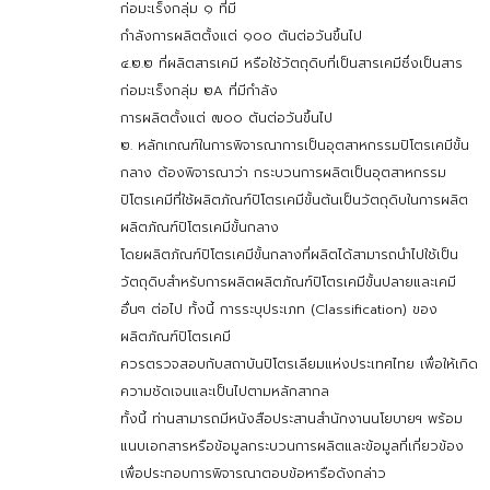
ก่อมะเร็งกลุ่ม ๑ ที่มี
กำลังการผลิตตั้งแต่ ๑๐๐ ตันต่อวันขึ้นไป
๔.๒.๒ ที่ผลิตสารเคมี หรือใช้วัตถุดิบที่เป็นสารเคมีซึ่งเป็นสาร
ก่อมะเร็งกลุ่ม ๒A ที่มีกำลัง
การผลิตตั้งแต่ ๗๐๐ ตันต่อวันขึ้นไป
๒. หลักเกณฑ์ในการพิจารณาการเป็นอุตสาหกรรมปิโตรเคมีขั้น
กลาง ต้องพิจารณาว่า กระบวนการผลิตเป็นอุตสาหกรรม
ปิโตรเคมีที่ใช้ผลิตภัณฑ์ปิโตรเคมีขั้นต้นเป็นวัตถุดิบในการผลิต
ผลิตภัณฑ์ปิโตรเคมีขั้นกลาง
โดยผลิตภัณฑ์ปิโตรเคมีขั้นกลางที่ผลิตได้สามารถนำไปใช้เป็น
วัตถุดิบสำหรับการผลิตผลิตภัณฑ์ปิโตรเคมีขั้นปลายและเคมี
อื่นๆ ต่อไป ทั้งนี้ การระบุประเภท (Classification) ของ
ผลิตภัณฑ์ปิโตรเคมี
ควรตรวจสอบกับสถาบันปิโตรเลียมแห่งประเทศไทย เพื่อให้เกิด
ความชัดเจนและเป็นไปตามหลักสากล
ทั้งนี้ ท่านสามารถมีหนังสือประสานสำนักงานนโยบายฯ พร้อม
แนบเอกสารหรือข้อมูลกระบวนการผลิตและข้อมูลที่เกี่ยวข้อง
เพื่อประกอบการพิจารณาตอบข้อหารือดังกล่าว