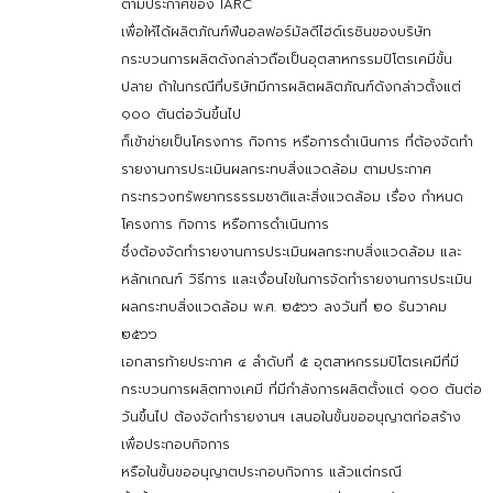
ตามประกาศของ IARC
เพื่อให้ได้ผลิตภัณฑ์ฟีนอลฟอร์มัลดีไฮด์เรซินของบริษัท
กระบวนการผลิตดังกล่าวถือเป็นอุตสาหกรรมปิโตรเคมีขั้น
ปลาย ถ้าในกรณีที่บริษัทมีการผลิตผลิตภัณฑ์ดังกล่าวตั้งแต่
๑๐๐ ตันต่อวันขึ้นไป
ก็เข้าข่ายเป็นโครงการ กิจการ หรือการดำเนินการ ที่ต้องจัดทำ
รายงานการประเมินผลกระทบสิ่งแวดล้อม ตามประกาศ
กระทรวงทรัพยากรธรรมชาติและสิ่งแวดล้อม เรื่อง กำหนด
โครงการ กิจการ หรือการดำเนินการ
ซึ่งต้องจัดทำรายงานการประเมินผลกระทบสิ่งแวดล้อม และ
หลักเกณฑ์ วิธีการ และเงื่อนไขในการจัดทำรายงานการประเมิน
ผลกระทบสิ่งแวดล้อม พ.ศ. ๒๕๖๖ ลงวันที่ ๒๐ ธันวาคม
๒๕๖๖
เอกสารท้ายประกาศ ๔ ลำดับที่ ๕ อุตสาหกรรมปิโตรเคมีที่มี
กระบวนการผลิตทางเคมี ที่มีกำลังการผลิตตั้งแต่ ๑๐๐ ตันต่อ
วันขึ้นไป ต้องจัดทำรายงานฯ เสนอในขั้นขออนุญาตก่อสร้าง
เพื่อประกอบกิจการ
หรือในขั้นขออนุญาตประกอบกิจการ แล้วแต่กรณี