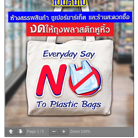
Page
1
/
5
Zoom
100%