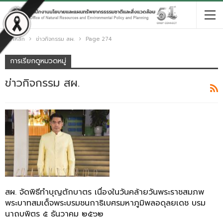
หน้าหลัก
ข่าวกิจกรรม สผ.
Page 274
การเรียกดูหมวดหมู่
ข่าวกิจกรรม สผ.
สผ. จัดพิธีทำบุญตักบาตร เนื่องในวันคล้ายวันพระราชสมภพ
พระบาทสมเด็จพระบรมชนกาธิเบศรมหาภูมิพลอดุลยเดช บรม
นาถบพิตร ๕ ธันวาคม ๒๕๖๒