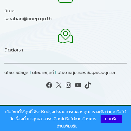
อีเมล
saraban@onep.go.th
ติดต่อเรา
นโยบายข้อมูล
I
นโยบายคุกกี้
I
นโยบายคุ้มครองข้อมูลส่วนบุคคล
Facebook
X
Instagram
YouTube
TikTok
เว็บไซต์นี้ใช้คุกกี้เพื่อปรับปรุงประสบการณ์ของคุณ เราจะถือว่าคุณรับได้
สงวนลิขสิทธิ์ © 2026 - สำนักงานนโยบายและแผน
ทรัพยากรธรรมชาติและสิ่งแวดล้อม.
กับเรื่องนี้ แต่คุณสามารถเลือกไม่รับได้หากต้องการ
ยอมรับ
อ่านเพิ่มเติม