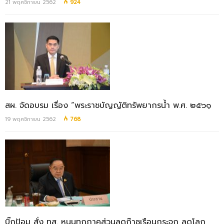
21 พฤศจิกายน 2562
924
สผ. จัดอบรม เรื่อง “พระราชบัญญัติทรัพยากรน้ำ พ.ศ. ๒๕๖๑
19 พฤศจิกายน 2562
768
บิ๊กป้อม สั่ง ทส. หนุนทุกภาคส่วนลดก๊าซเรือนกระจก ลดโลก