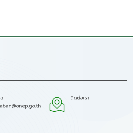
มล
ติดต่อเรา
raban@onep.go.th