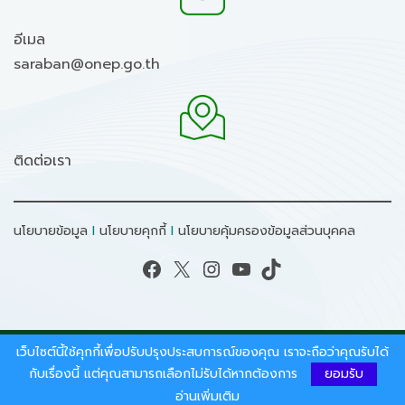
อีเมล
saraban@onep.go.th
ติดต่อเรา
นโยบายข้อมูล
I
นโยบายคุกกี้
I
นโยบายคุ้มครองข้อมูลส่วนบุคคล
Facebook
X
Instagram
YouTube
TikTok
เว็บไซต์นี้ใช้คุกกี้เพื่อปรับปรุงประสบการณ์ของคุณ เราจะถือว่าคุณรับได้
สงวนลิขสิทธิ์ © 2026 - สำนักงานนโยบายและแผน
ทรัพยากรธรรมชาติและสิ่งแวดล้อม.
กับเรื่องนี้ แต่คุณสามารถเลือกไม่รับได้หากต้องการ
ยอมรับ
อ่านเพิ่มเติม